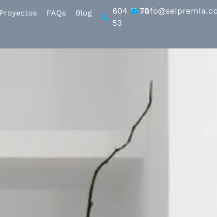
604 11 72
info@seipremia.c
Proyectos
FAQs
Blog
53