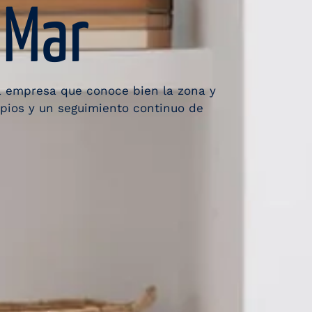
 Mar
na empresa que conoce bien la zona y
opios y un seguimiento continuo de