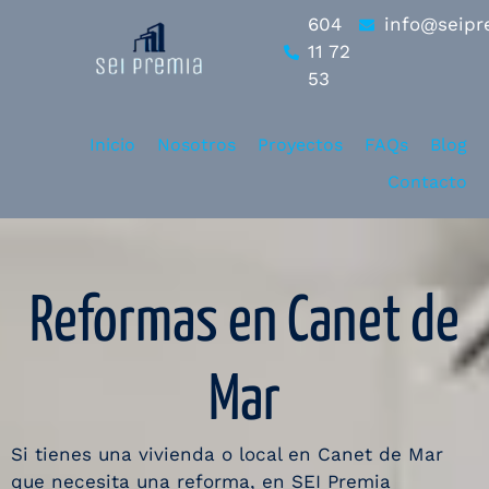
604
info@seipr
11 72
53
Inicio
Nosotros
Proyectos
FAQs
Blog
Contacto
Reformas en Canet de
Mar
Si tienes una vivienda o local en Canet de Mar
que necesita una reforma, en SEI Premia