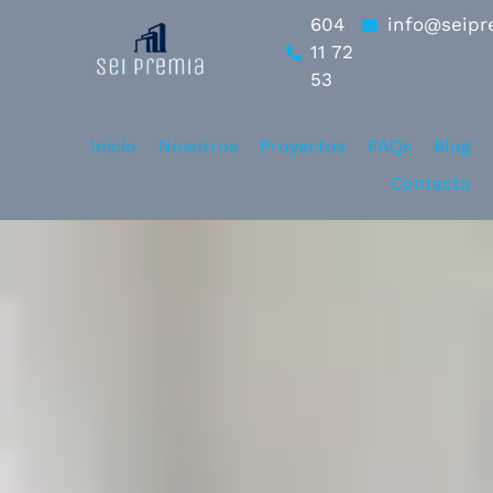
604
info@seipr
11 72
53
Inicio
Nosotros
Proyectos
FAQs
Blog
Contacto