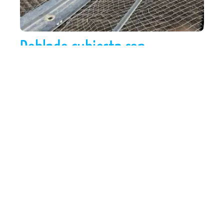
Doblado cubierta con
estructura tipo omega y perfil
30
Instalación de doblado cubierta con
estructura tipo omega y perfil 30 para
cliente Calagran.